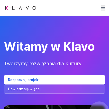
Witamy w Klavo
Tworzymy rozwiązania dla kultury
Rozpocznij projekt
Dowiedz się więcej