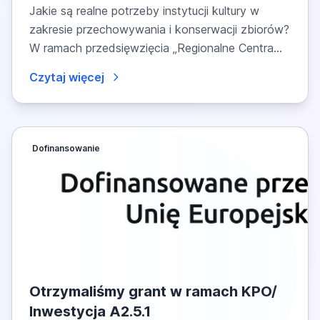
dofinansowanego ze środków KPO,
Jakie są realne potrzeby instytucji kultury w
Inwestycja A2.5.1. pt. Regionalne
zakresie przechowywania i konserwacji zbiorów?
Centra Konserwatorsko-
W ramach przedsięwzięcia „Regionalne Centra...
Magazynowe: badanie potrzeb
Czytaj więcej
instytucji kultury
Dofinansowanie
Otrzymaliśmy grant w ramach KPO/
Inwestycja A2.5.1