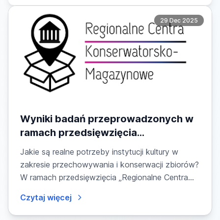
29 Dec 2025
Wyniki badań przeprowadzonych w
ramach przedsięwzięcia
dofinansowanego ze środków KPO,
Jakie są realne potrzeby instytucji kultury w
Inwestycja A2.5.1. pt. Regionalne
zakresie przechowywania i konserwacji zbiorów?
Centra Konserwatorsko-
W ramach przedsięwzięcia „Regionalne Centra...
Magazynowe: badanie potrzeb
Czytaj więcej
instytucji kultury